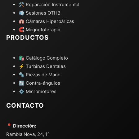
🛠️ Reparación Instrumental
💨 Sesiones OTHB
🫁 Cámaras Hiperbáricas
🧲 Magnetoterapia
PRODUCTOS
🛍️ Catálogo Completo
⚡ Turbinas Dentales
🔩 Piezas de Mano
🔄 Contra-ángulos
⚙️ Micromotores
CONTACTO
📍 Dirección:
Rambla Nova, 24, 1º