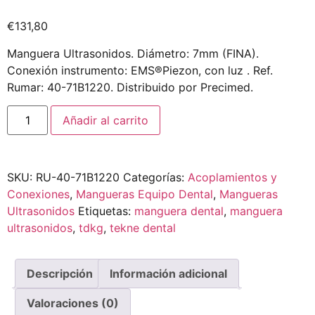
€
131,80
Manguera Ultrasonidos. Diámetro: 7mm (FINA).
Conexión instrumento: EMS®Piezon, con luz . Ref.
Rumar: 40-71B1220. Distribuido por Precimed.
Añadir al carrito
SKU:
RU-40-71B1220
Categorías:
Acoplamientos y
Conexiones
,
Mangueras Equipo Dental
,
Mangueras
Ultrasonidos
Etiquetas:
manguera dental
,
manguera
ultrasonidos
,
tdkg
,
tekne dental
Descripción
Información adicional
Valoraciones (0)