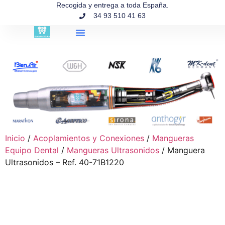
contenido
Recogida y entrega a toda España.
34 93 510 41 63
Búsqueda de productos
Inicio
/
Acoplamientos y Conexiones
/
Mangueras
Equipo Dental
/
Mangueras Ultrasonidos
/ Manguera
Ultrasonidos – Ref. 40-71B1220