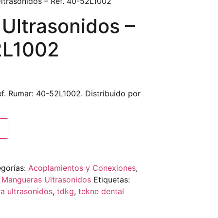
ltrasonidos – Ref. 40-52L1002
Ultrasonidos –
2L1002
f. Rumar: 40-52L1002. Distribuido por
gorías:
Acoplamientos y Conexiones
,
,
Mangueras Ultrasonidos
Etiquetas:
a ultrasonidos
,
tdkg
,
tekne dental