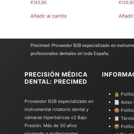
€
143,80
€
139,8
Añadir al carrito
Añadir 
Precimed :Proveedor B2B especializado en instrume
profesionales dentales en toda España.
PRECISIÓN MÉDICA
INFORMA
DENTAL: PRECIMED
🔒 Políti
Proveedor B2B especializado en
📄 Aviso 
instrumental rotatorio dental y
🍪 Políti
cámaras hiperbáricas o2 Bajo
📋 Térmi
Presión. Más de 30 años
📦 Políti
sirviendo a profesionales