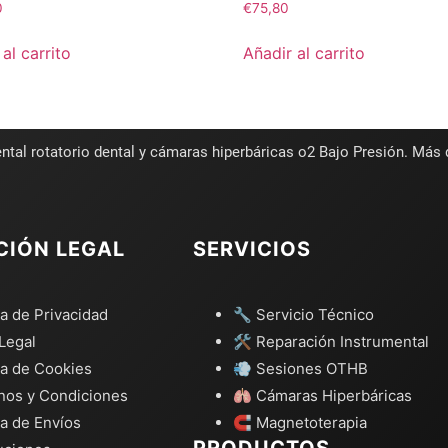
0
€
75,80
al carrito
Añadir al carrito
ntal rotatorio dental y cámaras hiperbáricas o2 Bajo Presión. Más
CIÓN LEGAL
SERVICIOS
ca de Privacidad
🔧 Servicio Técnico
Legal
🛠️ Reparación Instrumental
ca de Cookies
💨 Sesiones OTHB
nos y Condiciones
🫁 Cámaras Hiperbáricas
ca de Envíos
🧲 Magnetoterapia
PRODUCTOS