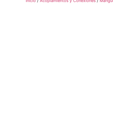
Inicio
/
Acoplamientos y Conexiones
/
Mangue