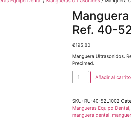
ras Equipo Dental
/
Mangueras Ultrasonidos
/ Manguera U
Manguera 
Ref. 40-5
€
195,80
Manguera Ultrasonidos. Re
Precimed.
Añadir al carrito
SKU:
RU-40-52L1002
Cate
Mangueras Equipo Dental
manguera dental
,
manguer