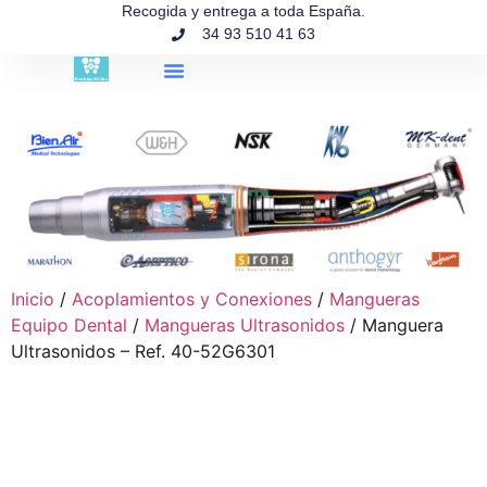
contenido
Recogida y entrega a toda España.
34 93 510 41 63
Búsqueda de productos
Inicio
/
Acoplamientos y Conexiones
/
Mangueras
Equipo Dental
/
Mangueras Ultrasonidos
/ Manguera
Ultrasonidos – Ref. 40-52G6301