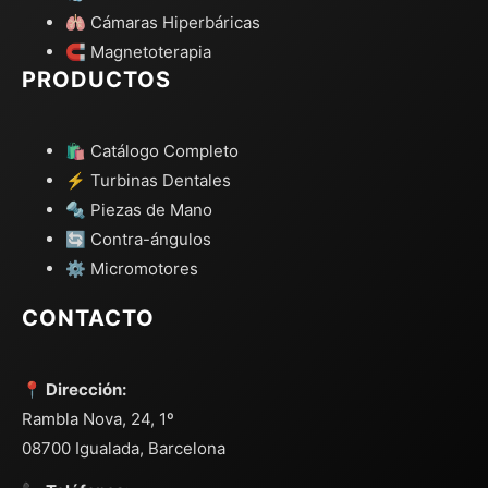
🫁 Cámaras Hiperbáricas
🧲 Magnetoterapia
PRODUCTOS
🛍️ Catálogo Completo
⚡ Turbinas Dentales
🔩 Piezas de Mano
🔄 Contra-ángulos
⚙️ Micromotores
CONTACTO
📍 Dirección:
Rambla Nova, 24, 1º
08700 Igualada, Barcelona