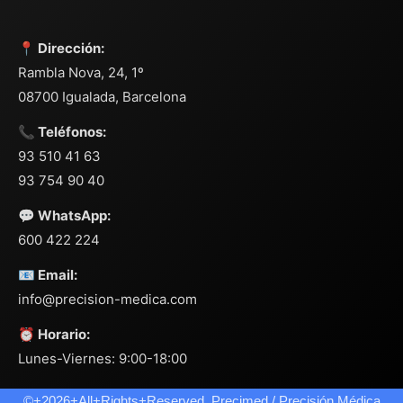
📍 Dirección:
Rambla Nova, 24, 1º
08700 Igualada, Barcelona
📞 Teléfonos:
93 510 41 63
93 754 90 40
💬 WhatsApp:
600 422 224
📧 Email:
info@precision-medica.com
⏰ Horario:
Lunes-Viernes: 9:00-18:00
©+2026+All+Rights+Reserved. Precimed / Precisión Médica