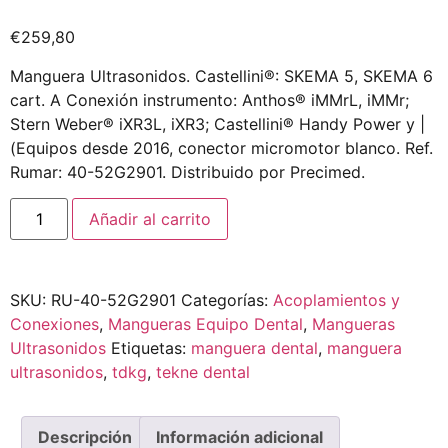
€
259,80
Manguera Ultrasonidos. Castellini®: SKEMA 5, SKEMA 6
cart. A Conexión instrumento: Anthos® iMMrL, iMMr;
Stern Weber® iXR3L, iXR3; Castellini® Handy Power y |
(Equipos desde 2016, conector micromotor blanco. Ref.
Rumar: 40-52G2901. Distribuido por Precimed.
Añadir al carrito
SKU:
RU-40-52G2901
Categorías:
Acoplamientos y
Conexiones
,
Mangueras Equipo Dental
,
Mangueras
Ultrasonidos
Etiquetas:
manguera dental
,
manguera
ultrasonidos
,
tdkg
,
tekne dental
Descripción
Información adicional