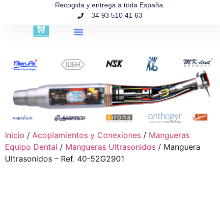
contenido
Recogida y entrega a toda España.
34 93 510 41 63
Búsqueda de productos
Inicio
/
Acoplamientos y Conexiones
/
Mangueras
Equipo Dental
/
Mangueras Ultrasonidos
/ Manguera
Ultrasonidos – Ref. 40-52G2901