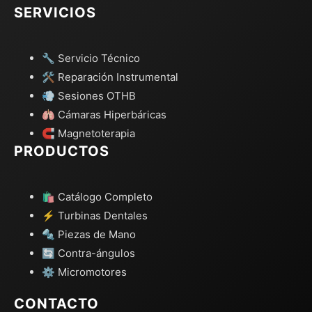
SERVICIOS
🔧 Servicio Técnico
🛠️ Reparación Instrumental
💨 Sesiones OTHB
🫁 Cámaras Hiperbáricas
🧲 Magnetoterapia
PRODUCTOS
🛍️ Catálogo Completo
⚡ Turbinas Dentales
🔩 Piezas de Mano
🔄 Contra-ángulos
⚙️ Micromotores
CONTACTO