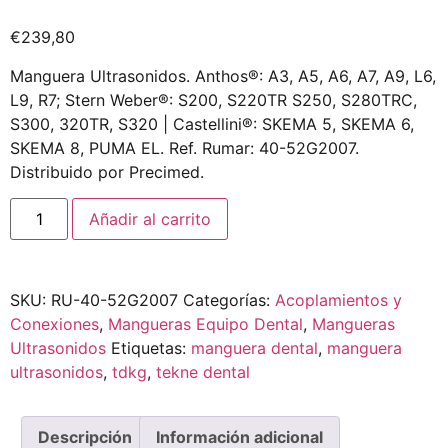
€
239,80
Manguera Ultrasonidos. Anthos®: A3, A5, A6, A7, A9, L6,
L9, R7; Stern Weber®: S200, S220TR S250, S280TRC,
S300, 320TR, S320 | Castellini®: SKEMA 5, SKEMA 6,
SKEMA 8, PUMA EL. Ref. Rumar: 40-52G2007.
Distribuido por Precimed.
Añadir al carrito
SKU:
RU-40-52G2007
Categorías:
Acoplamientos y
Conexiones
,
Mangueras Equipo Dental
,
Mangueras
Ultrasonidos
Etiquetas:
manguera dental
,
manguera
ultrasonidos
,
tdkg
,
tekne dental
Descripción
Información adicional