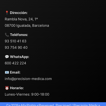
📍 Dirección:
Rambla Nova, 24, 1º
08700 Igualada, Barcelona
📞 Teléfonos:
93 510 41 63
93 754 90 40
💬 WhatsApp:
600 422 224
📧 Email:
info@precision-medica.com
⏰ Horario:
Lunes-Viernes: 9:00-18:00
©+2026+All+Rights+Reserved. Precimed / Precisión Médica