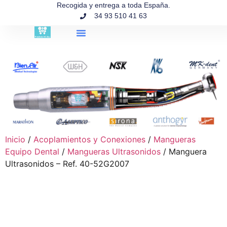
contenido
Recogida y entrega a toda España.
34 93 510 41 63
Búsqueda de productos
Inicio
/
Acoplamientos y Conexiones
/
Mangueras
Equipo Dental
/
Mangueras Ultrasonidos
/ Manguera
Ultrasonidos – Ref. 40-52G2007