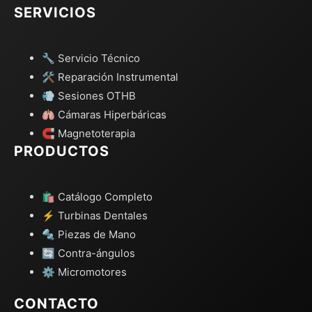
SERVICIOS
🔧 Servicio Técnico
🛠️ Reparación Instrumental
💨 Sesiones OTHB
🫁 Cámaras Hiperbáricas
🧲 Magnetoterapia
PRODUCTOS
🛍️ Catálogo Completo
⚡ Turbinas Dentales
🔩 Piezas de Mano
🔄 Contra-ángulos
⚙️ Micromotores
CONTACTO