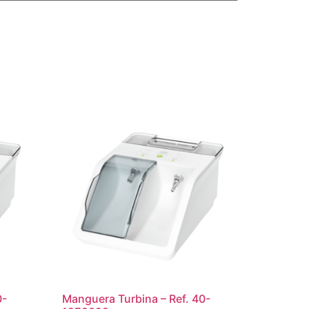
0-
Manguera Turbina – Ref. 40-