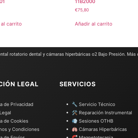
01
11B2000
€
75,80
al carrito
Añadir al carrito
ntal rotatorio dental y cámaras hiperbáricas o2 Bajo Presión. Más
CIÓN LEGAL
SERVICIOS
ca de Privacidad
🔧 Servicio Técnico
Legal
🛠️ Reparación Instrumental
ca de Cookies
💨 Sesiones OTHB
nos y Condiciones
🫁 Cámaras Hiperbáricas
ca de Envíos
🧲 Magnetoterapia