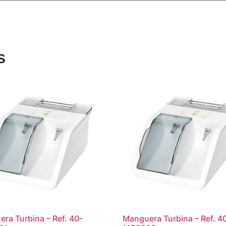
s
ra Turbina – Ref. 40-
Manguera Turbina – Ref. 4