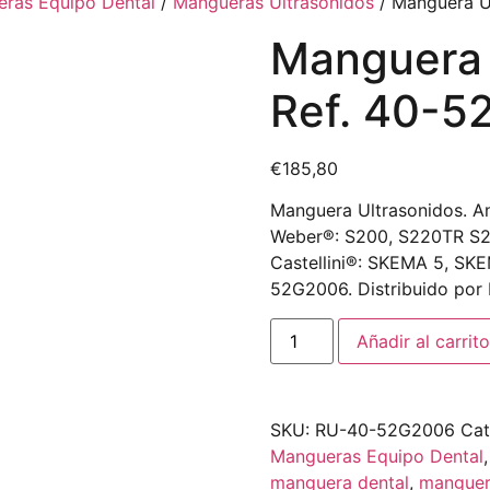
ras Equipo Dental
/
Mangueras Ultrasonidos
/ Manguera U
Manguera 
Ref. 40-
€
185,80
Manguera Ultrasonidos. Ant
Weber®: S200, S220TR S2
Castellini®: SKEMA 5, SK
52G2006. Distribuido por
Añadir al carrito
SKU:
RU-40-52G2006
Cat
Mangueras Equipo Dental
manguera dental
,
manguer