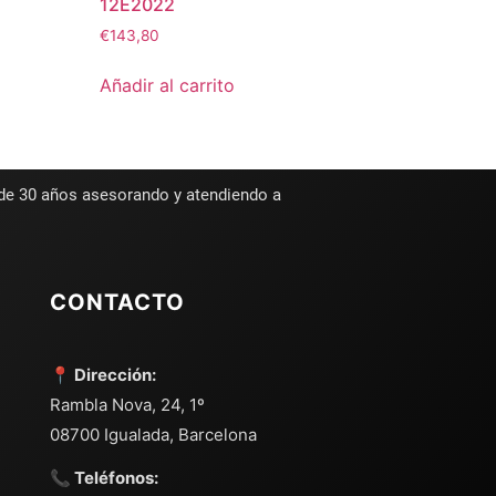
12E2022
€
143,80
Añadir al carrito
 de 30 años asesorando y atendiendo a
CONTACTO
📍 Dirección:
Rambla Nova, 24, 1º
08700 Igualada, Barcelona
📞 Teléfonos: