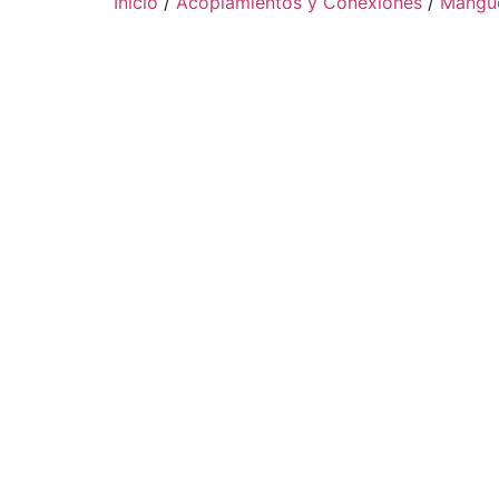
Inicio
/
Acoplamientos y Conexiones
/
Mangue