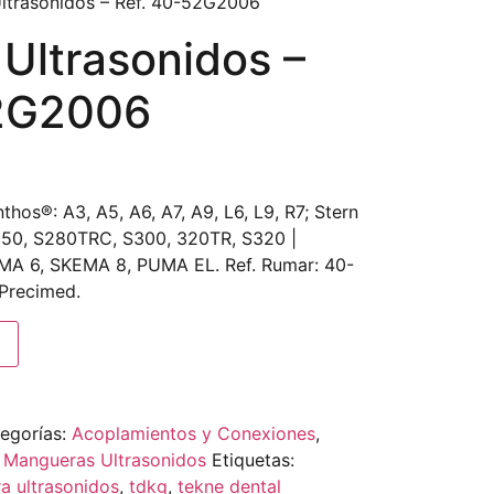
ltrasonidos – Ref. 40-52G2006
Ultrasonidos –
52G2006
hos®: A3, A5, A6, A7, A9, L6, L9, R7; Stern
50, S280TRC, S300, 320TR, S320 |
EMA 6, SKEMA 8, PUMA EL. Ref. Rumar: 40-
 Precimed.
egorías:
Acoplamientos y Conexiones
,
,
Mangueras Ultrasonidos
Etiquetas:
a ultrasonidos
,
tdkg
,
tekne dental