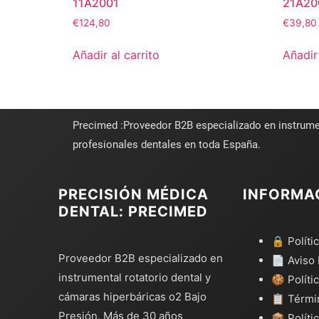
11A2001
21A20
€
124,80
€
39,80
Añadir al carrito
Añadir 
Precimed :Proveedor B2B especializado en instrume
profesionales dentales en toda España.
PRECISIÓN MÉDICA
INFORMA
DENTAL: PRECIMED
🔒 Políti
Proveedor B2B especializado en
📄 Aviso 
instrumental rotatorio dental y
🍪 Políti
cámaras hiperbáricas o2 Bajo
📋 Térmi
Presión. Más de 30 años
📦 Políti