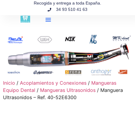
contenido
Recogida y entrega a toda España.
34 93 510 41 63
Búsqueda de productos
Inicio
/
Acoplamientos y Conexiones
/
Mangueras
Equipo Dental
/
Mangueras Ultrasonidos
/ Manguera
Ultrasonidos – Ref. 40-52E6300