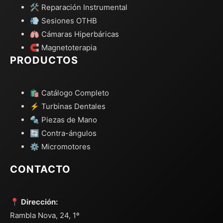
🛠️ Reparación Instrumental
💨 Sesiones OTHB
🫁 Cámaras Hiperbáricas
🧲 Magnetoterapia
PRODUCTOS
🛍️ Catálogo Completo
⚡ Turbinas Dentales
🔩 Piezas de Mano
🔄 Contra-ángulos
⚙️ Micromotores
CONTACTO
📍 Dirección:
Rambla Nova, 24, 1º