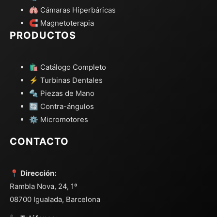
🫁 Cámaras Hiperbáricas
🧲 Magnetoterapia
PRODUCTOS
🛍️ Catálogo Completo
⚡ Turbinas Dentales
🔩 Piezas de Mano
🔄 Contra-ángulos
⚙️ Micromotores
CONTACTO
📍 Dirección:
Rambla Nova, 24, 1º
08700 Igualada, Barcelona