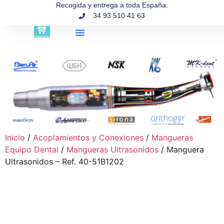
contenido
Recogida y entrega a toda España.
34 93 510 41 63
Búsqueda de productos
Inicio
/
Acoplamientos y Conexiones
/
Mangueras
Equipo Dental
/
Mangueras Ultrasonidos
/ Manguera
Ultrasonidos – Ref. 40-51B1202