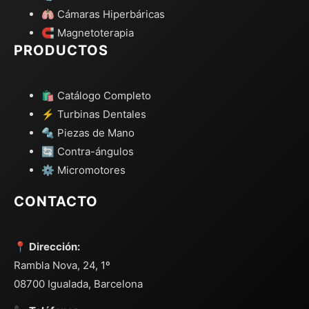
🫁 Cámaras Hiperbáricas
🧲 Magnetoterapia
PRODUCTOS
🛍️ Catálogo Completo
⚡ Turbinas Dentales
🔩 Piezas de Mano
🔄 Contra-ángulos
⚙️ Micromotores
CONTACTO
📍 Dirección:
Rambla Nova, 24, 1º
08700 Igualada, Barcelona