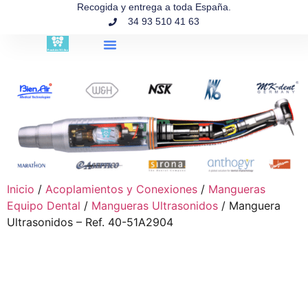
contenido
Recogida y entrega a toda España.
34 93 510 41 63
Búsqueda de productos
Inicio
/
Acoplamientos y Conexiones
/
Mangueras
Equipo Dental
/
Mangueras Ultrasonidos
/ Manguera
Ultrasonidos – Ref. 40-51A2904