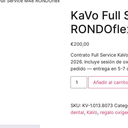
Full Service M48 RONDOflex
KaVo Full
RONDOfle
€
200,00
Contrato Full Service KaVo
2026. Incluye sesión de ox
pedido — entrega en 5-7 d
Añadir al carrito
SKU:
KV-1.013.8073
Categ
dental
,
KaVo
,
regalo oxíge