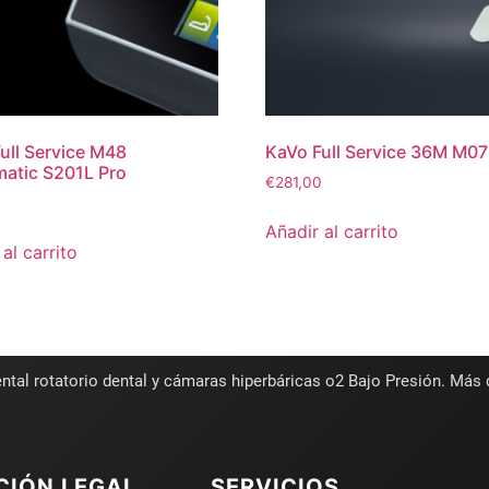
ull Service M48
KaVo Full Service 36M M07
atic S201L Pro
€
281,00
0
Añadir al carrito
al carrito
ntal rotatorio dental y cámaras hiperbáricas o2 Bajo Presión. Más
CIÓN LEGAL
SERVICIOS