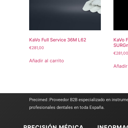
KaVo Full Service 36M L62
KaVo F
SURGm
€
281,00
€
281,0
Añadir al carrito
Añadir 
Precimed :Proveedor B2B especializado en instrume
profesionales dentales en toda España.
PRECISIÓN MÉDICA
INFORMA