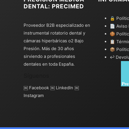
DENTAL: PRECIMED
🔒 Políti
Proveedor B2B especializado en
📄 Aviso 
instrumental rotatorio dental y
🍪 Políti
cámaras hiperbáricas o2 Bajo
📋 Térmi
Presión. Más de 30 años
📦 Políti
sirviendo a profesionales
↩️ Devol
dentales en toda España.
Síguenos
￼ Facebook
￼ LinkedIn
￼
Instagram