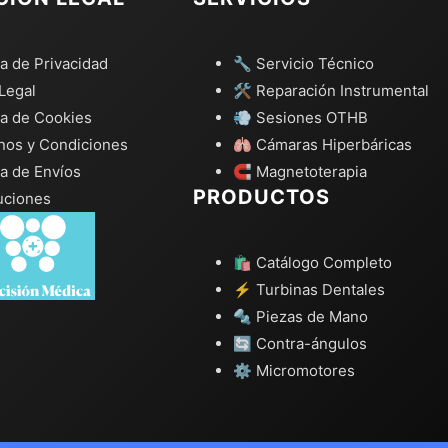
ca de Privacidad
🔧 Servicio Técnico
Legal
🛠️ Reparación Instrumental
ca de Cookies
💨 Sesiones OTHB
nos y Condiciones
🫁 Cámaras Hiperbáricas
ca de Envíos
🧲 Magnetoterapia
PRODUCTOS
uciones
🛍️ Catálogo Completo
⚡ Turbinas Dentales
🔩 Piezas de Mano
🔄 Contra-ángulos
⚙️ Micromotores