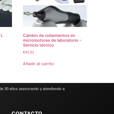
 L
Cambio de rodamientos en
micromotores de laboratorio –
Servicio técnico
€
41,32
Añadir al carrito
 de 30 años asesorando y atendiendo a
CONTACTO