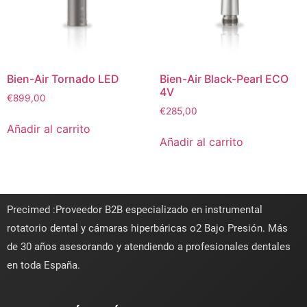
Bien-Air Tornado LED
Bien-Air Black-Pearl ECO
4V
€
899,00
€
285,00
Añadir al carrito
Añadir al carrito
Precimed :Proveedor B2B especializado en instrumental
rotatorio dental y cámaras hiperbáricas o2 Bajo Presión. Más
de 30 años asesorando y atendiendo a profesionales dentales
en toda España.