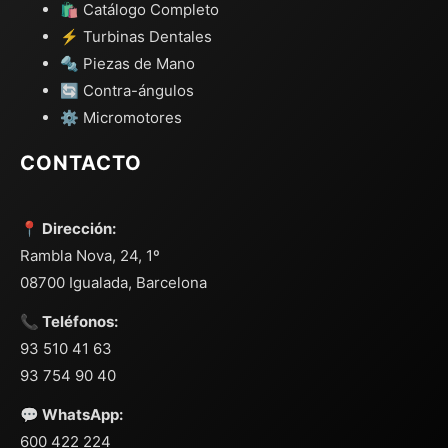
🛍️ Catálogo Completo
⚡ Turbinas Dentales
🔩 Piezas de Mano
🔄 Contra-ángulos
⚙️ Micromotores
CONTACTO
📍 Dirección:
Rambla Nova, 24, 1º
08700 Igualada, Barcelona
📞 Teléfonos:
93 510 41 63
93 754 90 40
💬 WhatsApp:
600 422 224