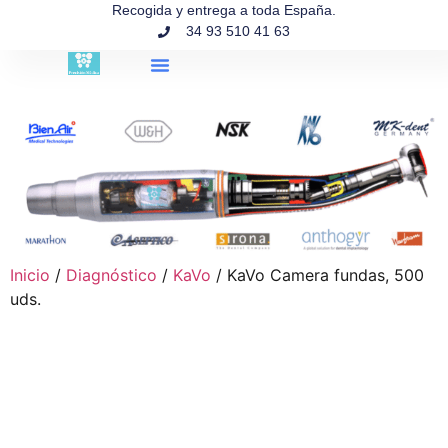
contenido
Recogida y entrega a toda España.
34 93 510 41 63
Búsqueda de productos
Inicio
/
Diagnóstico
/
KaVo
/ KaVo Camera fundas, 500
uds.