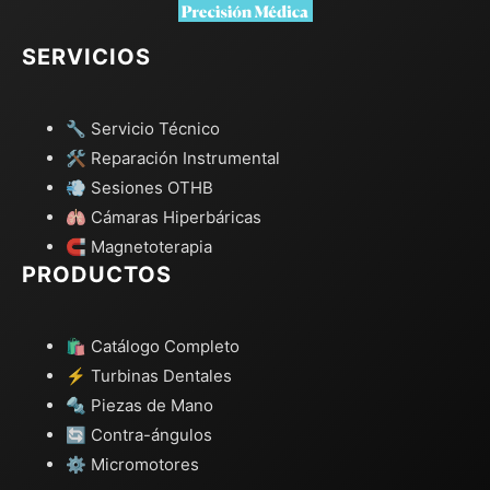
SERVICIOS
🔧 Servicio Técnico
🛠️ Reparación Instrumental
💨 Sesiones OTHB
🫁 Cámaras Hiperbáricas
🧲 Magnetoterapia
PRODUCTOS
🛍️ Catálogo Completo
⚡ Turbinas Dentales
🔩 Piezas de Mano
🔄 Contra-ángulos
⚙️ Micromotores