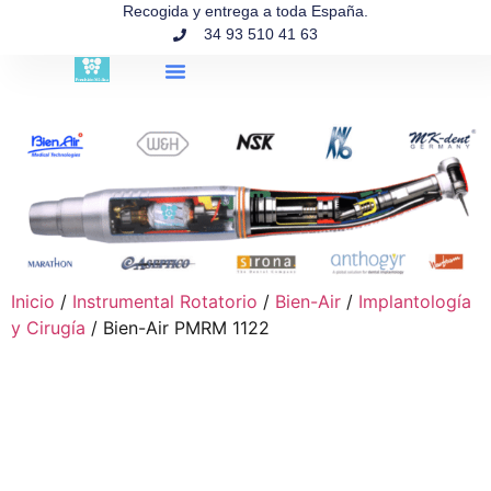
contenido
Recogida y entrega a toda España.
34 93 510 41 63
Búsqueda de productos
Inicio
/
Instrumental Rotatorio
/
Bien-Air
/
Implantología
y Cirugía
/ Bien-Air PMRM 1122