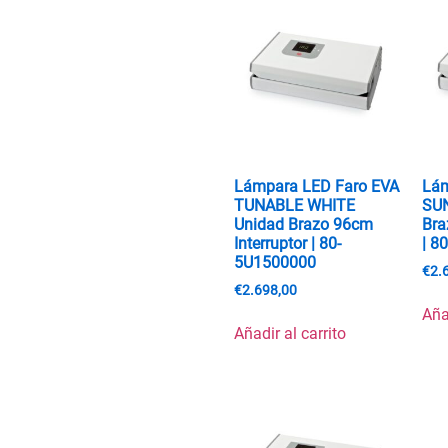
Lámpara LED Faro EVA
Lám
TUNABLE WHITE
SU
Unidad Brazo 96cm
Bra
Interruptor | 80-
| 8
5U1500000
€
2.
€
2.698,00
Aña
Añadir al carrito