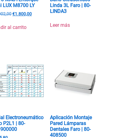
i LUX M8700 LY
Linda 3L Faro | 80-
LINDA3
002,00
€
1.800,00
Leer más
dir al carrito
al Electroneumático
Aplicación Montaje
o P2L1 | 80-
Pared Lámparas
4900000
Dentales Faro | 80-
408500
5,80