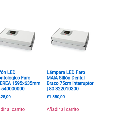
fón LED
Lámpara LED Faro
ntológico Faro
MAIA Sillón Dental
DEREA 1595x635mm
Brazo 75cm Interruptor
0-540000000
| 80-322010300
328,00
€
1.380,00
dir al carrito
Añadir al carrito