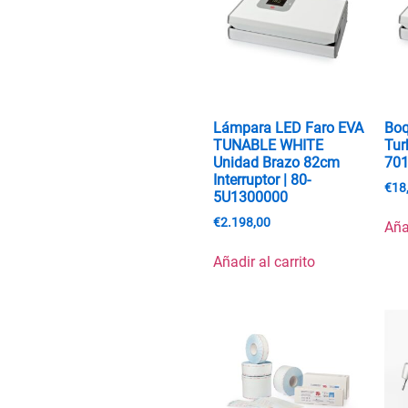
Lámpara LED Faro EVA
Boq
TUNABLE WHITE
Tur
Unidad Brazo 82cm
70
Interruptor | 80-
€
18
5U1300000
€
2.198,00
Aña
Añadir al carrito