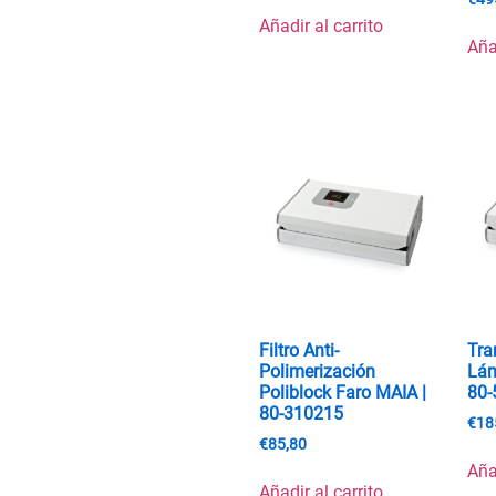
Añadir al carrito
Aña
Filtro Anti-
Tra
Polimerización
Lám
Poliblock Faro MAIA |
80-
80-310215
€
18
€
85,80
Aña
Añadir al carrito