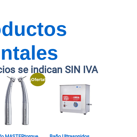
oductos
ntales
cios se indican SIN IVA
¡Oferta!
Vo MASTERtorque
Baño Ultrasonidos