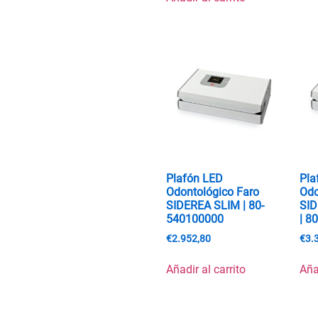
Plafón LED
Pla
Odontológico Faro
Odo
SIDEREA SLIM | 80-
SI
540100000
| 8
€
2.952,80
€
3.
Añadir al carrito
Aña