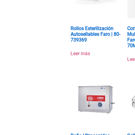
Rollos Esterilización
Con
Autosellables Faro | 80-
Mul
739369
Far
70
Leer más
Lee