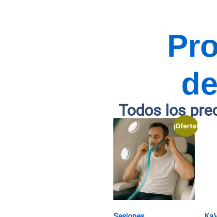
Pr
de
Todos los pre
¡Oferta!
Sesiones
Ka