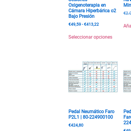
Oxigenoterapia en
Min
Cámara Hiperbárica o2
€
2.
Bajo Presión
€
49,59
-
€
413,22
Aña
Seleccionar opciones
Pedal Neumático Faro
Ped
P2L1 | 80-224900100
Far
22
€
424,80
€
49