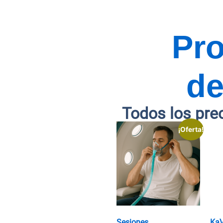
Pr
de
Todos los pre
¡Oferta!
Sesiones
Ka