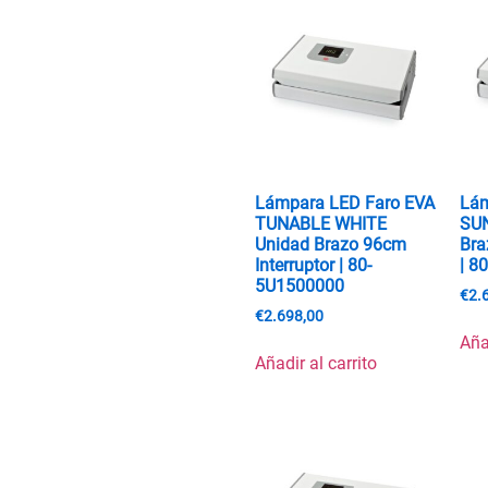
Lámpara LED Faro EVA
Lám
TUNABLE WHITE
SU
Unidad Brazo 96cm
Bra
Interruptor | 80-
| 8
5U1500000
€
2.
€
2.698,00
Aña
Añadir al carrito