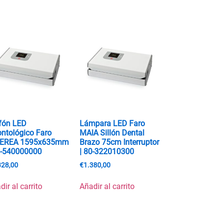
fón LED
Lámpara LED Faro
ntológico Faro
MAIA Sillón Dental
DEREA 1595x635mm
Brazo 75cm Interruptor
0-540000000
| 80-322010300
328,00
€
1.380,00
dir al carrito
Añadir al carrito