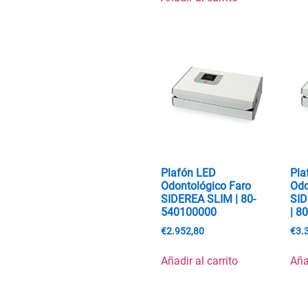
Plafón LED
Pla
Odontológico Faro
Odo
SIDEREA SLIM | 80-
SI
540100000
| 8
€
2.952,80
€
3.
Añadir al carrito
Aña