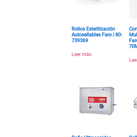
Rollos Esterilización
Con
Autosellables Faro | 80-
Mul
739369
Far
70
Leer más
Lee