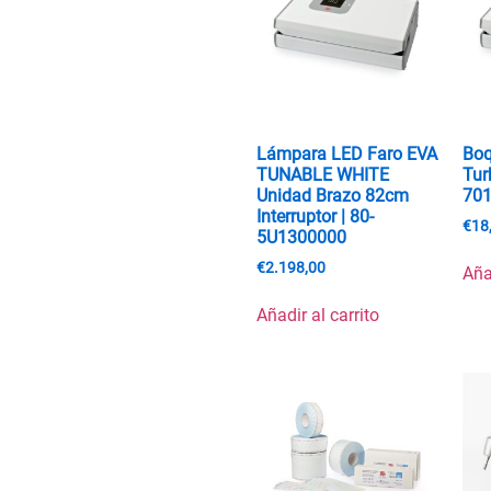
Lámpara LED Faro EVA
Boq
TUNABLE WHITE
Tur
Unidad Brazo 82cm
70
Interruptor | 80-
€
18
5U1300000
€
2.198,00
Aña
Añadir al carrito