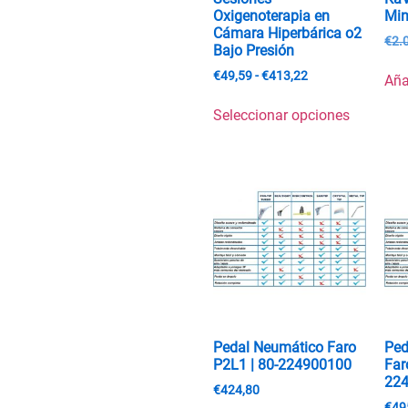
Oxigenoterapia en
Min
Cámara Hiperbárica o2
€
2.
Bajo Presión
€
49,59
-
€
413,22
Aña
Seleccionar opciones
Pedal Neumático Faro
Ped
P2L1 | 80-224900100
Far
22
€
424,80
€
49