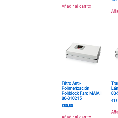
Añadir al carrito
Aña
Filtro Anti-
Tra
Polimerización
Lám
Poliblock Faro MAIA |
80-
80-310215
€
18
€
85,80
Aña
Añadir al carrito