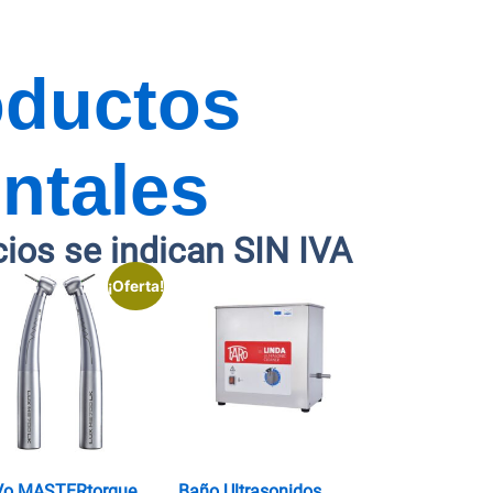
oductos
ntales
cios se indican SIN IVA
¡Oferta!
Vo MASTERtorque
Baño Ultrasonidos