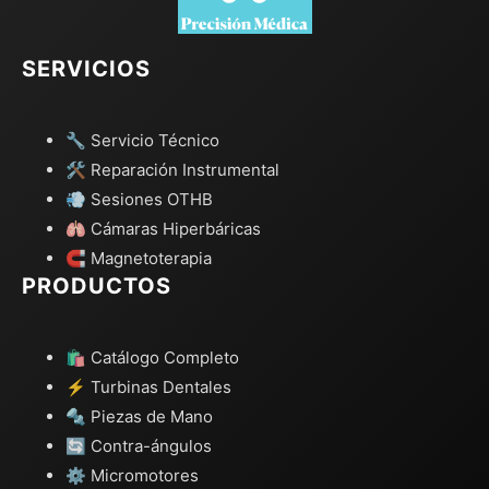
SERVICIOS
🔧 Servicio Técnico
🛠️ Reparación Instrumental
💨 Sesiones OTHB
🫁 Cámaras Hiperbáricas
🧲 Magnetoterapia
PRODUCTOS
🛍️ Catálogo Completo
⚡ Turbinas Dentales
🔩 Piezas de Mano
🔄 Contra-ángulos
⚙️ Micromotores