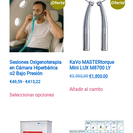
¡Oferta!
¡Oferta!
Sesiones Oxigenoterapia
KaVo MASTERtorque
en Cámara Hiperbárica
Mini LUX M8700 LY
o2 Bajo Presión
€
2.002,00
€
1.800,00
€
49,59
-
€
413,22
Añadir al carrito
Seleccionar opciones