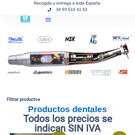
contenido
Recogida y entrega a toda España.
34 93 510 41 63
Búsqueda de productos
Filtrar productos
Productos dentales
Todos los precios se
indican SIN IVA