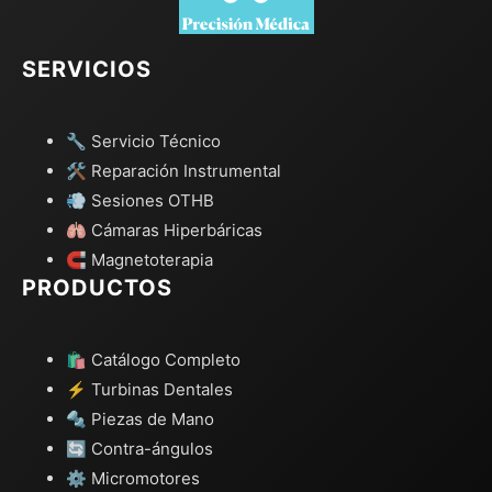
SERVICIOS
🔧 Servicio Técnico
🛠️ Reparación Instrumental
💨 Sesiones OTHB
🫁 Cámaras Hiperbáricas
🧲 Magnetoterapia
PRODUCTOS
🛍️ Catálogo Completo
⚡ Turbinas Dentales
🔩 Piezas de Mano
🔄 Contra-ángulos
⚙️ Micromotores