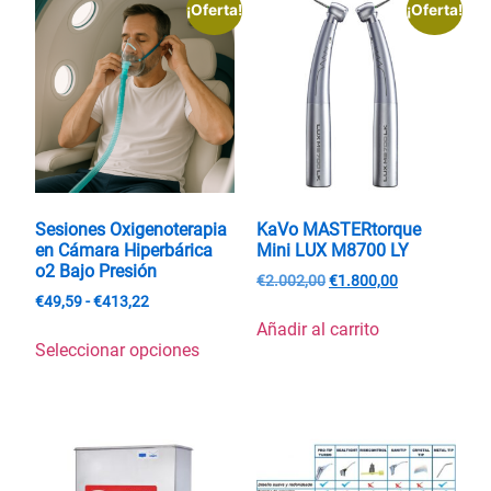
¡Oferta!
¡Oferta!
Sesiones Oxigenoterapia
KaVo MASTERtorque
en Cámara Hiperbárica
Mini LUX M8700 LY
o2 Bajo Presión
€
2.002,00
€
1.800,00
€
49,59
-
€
413,22
Añadir al carrito
Seleccionar opciones