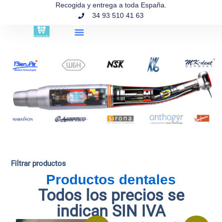
contenido
Recogida y entrega a toda España.
34 93 510 41 63
Búsqueda de productos
Filtrar productos
Productos dentales
Todos los precios se
indican SIN IVA