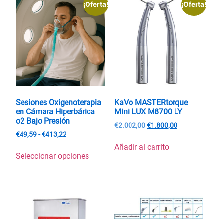
¡Oferta!
¡Oferta!
Sesiones Oxigenoterapia
KaVo MASTERtorque
en Cámara Hiperbárica
Mini LUX M8700 LY
o2 Bajo Presión
€
2.002,00
€
1.800,00
€
49,59
-
€
413,22
Añadir al carrito
Seleccionar opciones