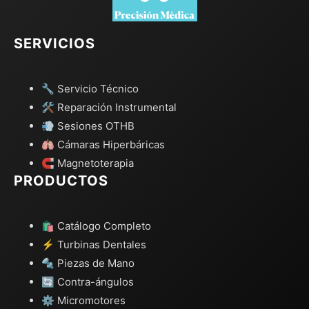
SERVICIOS
🔧 Servicio Técnico
🛠️ Reparación Instrumental
💨 Sesiones OTHB
🫁 Cámaras Hiperbáricas
🧲 Magnetoterapia
PRODUCTOS
🛍️ Catálogo Completo
⚡ Turbinas Dentales
🔩 Piezas de Mano
🔄 Contra-ángulos
⚙️ Micromotores