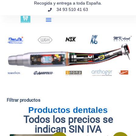
contenido
Recogida y entrega a toda España.
34 93 510 41 63
Búsqueda de productos
Filtrar productos
Productos dentales
Todos los precios se
indican SIN IVA