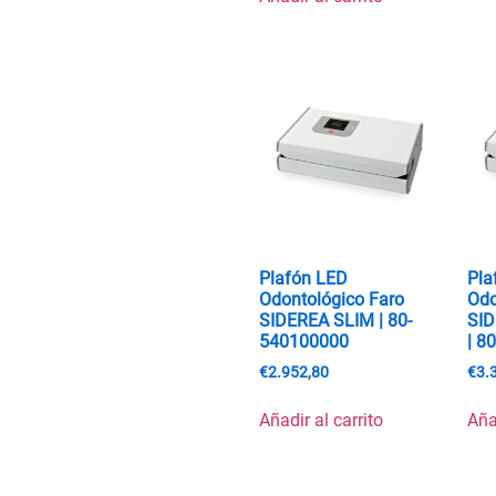
Plafón LED
Pla
Odontológico Faro
Odo
SIDEREA SLIM | 80-
SI
540100000
| 8
€
2.952,80
€
3.
Añadir al carrito
Aña