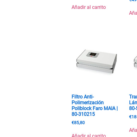
Añadir al carrito
Aña
Filtro Anti-
Tra
Polimerización
Lám
Poliblock Faro MAIA |
80-
80-310215
€
18
€
85,80
Aña
Añadir al carrito