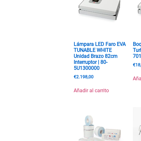
Lámpara LED Faro EVA
Boq
TUNABLE WHITE
Tur
Unidad Brazo 82cm
70
Interruptor | 80-
€
18
5U1300000
€
2.198,00
Aña
Añadir al carrito