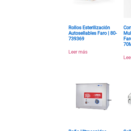
Rollos Esterilización
Con
Autosellables Faro | 80-
Mul
739369
Far
70
Leer más
Lee