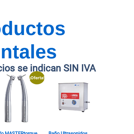
oductos
ntales
cios se indican SIN IVA
¡Oferta!
Vo MASTERtorque
Baño Ultrasonidos