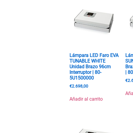
Lámpara LED Faro EVA
Lám
TUNABLE WHITE
SU
Unidad Brazo 96cm
Bra
Interruptor | 80-
| 8
5U1500000
€
2.
€
2.698,00
Aña
Añadir al carrito