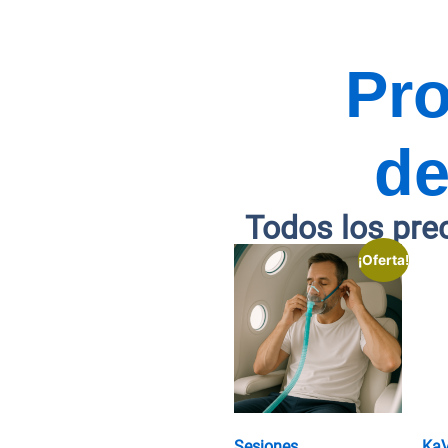
Pr
de
Todos los pre
¡Oferta!
Sesiones
Ka