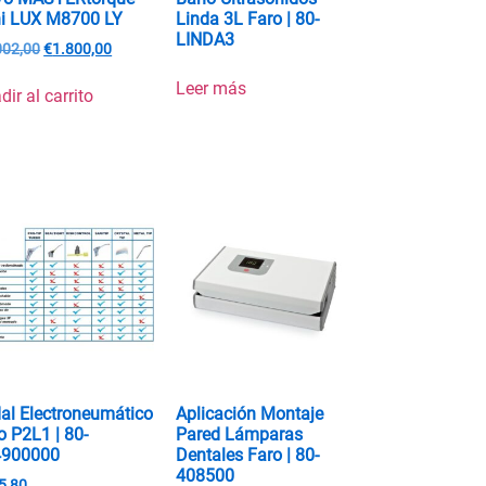
i LUX M8700 LY
Linda 3L Faro | 80-
LINDA3
002,00
€
1.800,00
Leer más
dir al carrito
al Electroneumático
Aplicación Montaje
o P2L1 | 80-
Pared Lámparas
4900000
Dentales Faro | 80-
408500
5,80