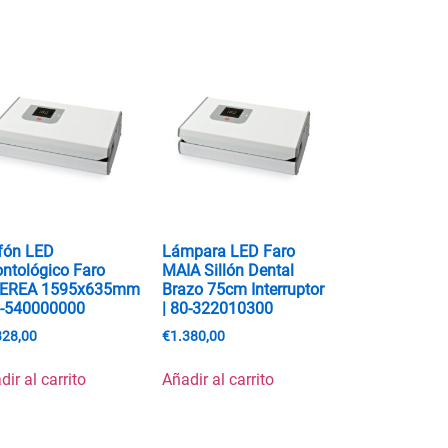
fón LED
Lámpara LED Faro
ntológico Faro
MAIA Sillón Dental
DEREA 1595x635mm
Brazo 75cm Interruptor
0-540000000
| 80-322010300
328,00
€
1.380,00
dir al carrito
Añadir al carrito