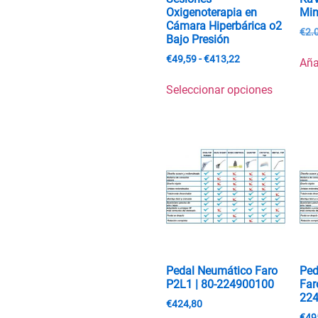
Oxigenoterapia en
Min
Cámara Hiperbárica o2
€
2.
Bajo Presión
€
49,59
-
€
413,22
Aña
Seleccionar opciones
Pedal Neumático Faro
Ped
P2L1 | 80-224900100
Far
22
€
424,80
€
49