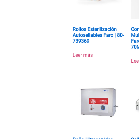
Rollos Esterilización
Con
Autosellables Faro | 80-
Mul
739369
Far
70
Leer más
Lee