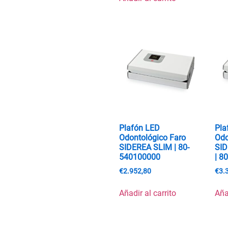
Plafón LED
Pla
Odontológico Faro
Odo
SIDEREA SLIM | 80-
SI
540100000
| 8
€
2.952,80
€
3.
Añadir al carrito
Aña