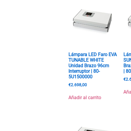
Lámpara LED Faro EVA
Lám
TUNABLE WHITE
SU
Unidad Brazo 96cm
Bra
Interruptor | 80-
| 8
5U1500000
€
2.
€
2.698,00
Aña
Añadir al carrito