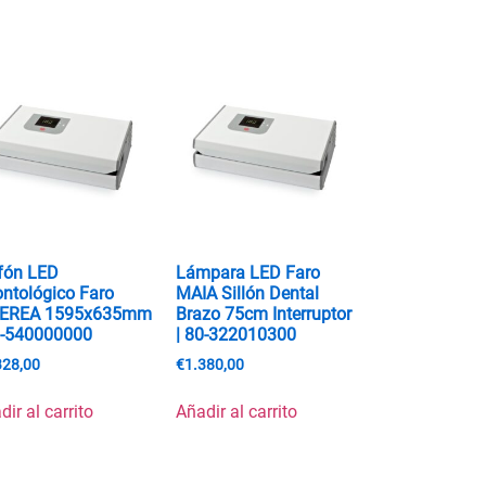
fón LED
Lámpara LED Faro
ntológico Faro
MAIA Sillón Dental
DEREA 1595x635mm
Brazo 75cm Interruptor
0-540000000
| 80-322010300
328,00
€
1.380,00
dir al carrito
Añadir al carrito