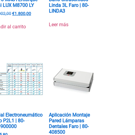
i LUX M8700 LY
Linda 3L Faro | 80-
LINDA3
002,00
€
1.800,00
Leer más
dir al carrito
al Electroneumático
Aplicación Montaje
o P2L1 | 80-
Pared Lámparas
4900000
Dentales Faro | 80-
408500
5,80