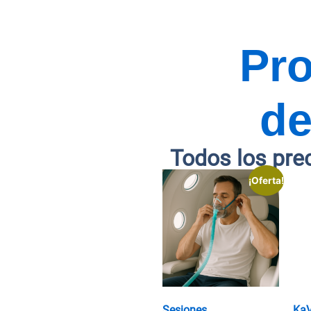
Pr
de
Todos los pre
¡Oferta!
Sesiones
Ka