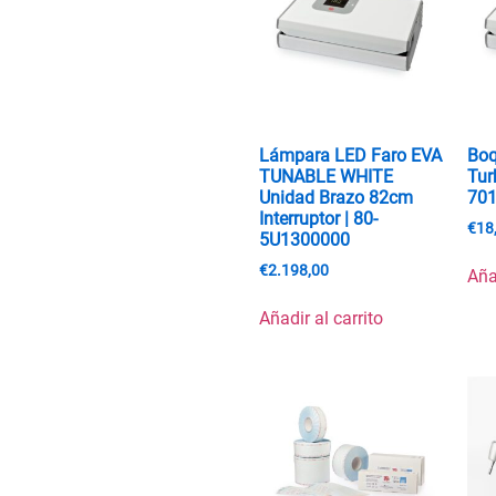
Lámpara LED Faro EVA
Boq
TUNABLE WHITE
Tur
Unidad Brazo 82cm
70
Interruptor | 80-
€
18
5U1300000
€
2.198,00
Aña
Añadir al carrito