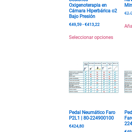
Oxigenoterapia en
Min
Cámara Hiperbárica o2
€
2.
Bajo Presión
€
49,59
-
€
413,22
Aña
Seleccionar opciones
Pedal Neumático Faro
Ped
P2L1 | 80-224900100
Far
22
€
424,80
€
49