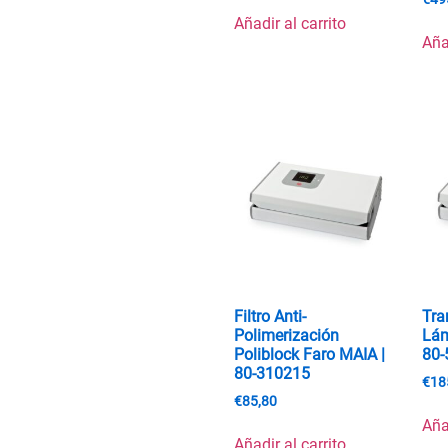
Añadir al carrito
Aña
Filtro Anti-
Tra
Polimerización
Lám
Poliblock Faro MAIA |
80-
80-310215
€
18
€
85,80
Aña
Añadir al carrito