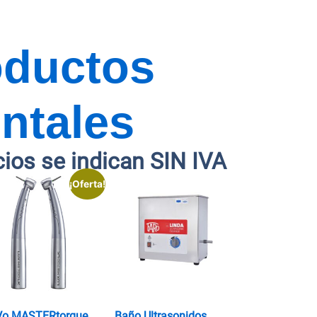
oductos
ntales
cios se indican SIN IVA
¡Oferta!
Vo MASTERtorque
Baño Ultrasonidos