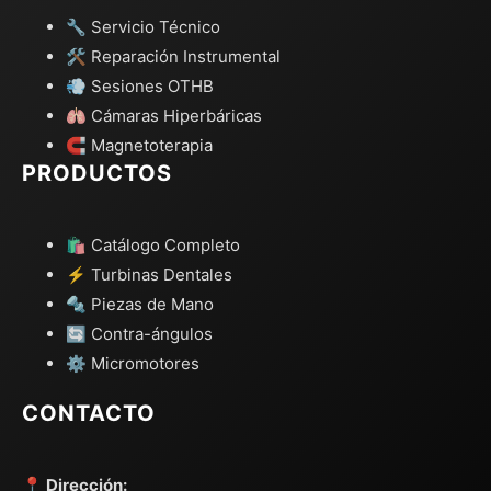
🔧 Servicio Técnico
🛠️ Reparación Instrumental
💨 Sesiones OTHB
🫁 Cámaras Hiperbáricas
🧲 Magnetoterapia
PRODUCTOS
🛍️ Catálogo Completo
⚡ Turbinas Dentales
🔩 Piezas de Mano
🔄 Contra-ángulos
⚙️ Micromotores
CONTACTO
📍 Dirección: