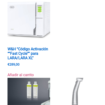
W&H “Código Activación
“”Fast Cycle”” para
LARA/LARA XL”
€
289,00
Añadir al carrito