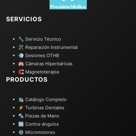
SERVICIOS
🔧 Servicio Técnico
🛠️ Reparación Instrumental
💨 Sesiones OTHB
🫁 Cámaras Hiperbáricas
🧲 Magnetoterapia
PRODUCTOS
🛍️ Catálogo Completo
⚡ Turbinas Dentales
🔩 Piezas de Mano
🔄 Contra-ángulos
⚙️ Micromotores