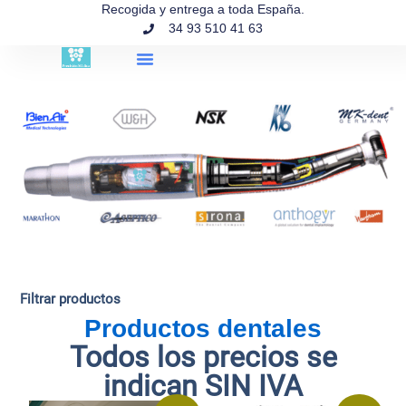
contenido
Recogida y entrega a toda España.
34 93 510 41 63
Búsqueda de productos
Filtrar productos
Productos dentales
Todos los precios se
indican SIN IVA