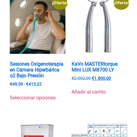
¡Oferta!
¡Oferta!
Sesiones Oxigenoterapia
KaVo MASTERtorque
en Cámara Hiperbárica
Mini LUX M8700 LY
o2 Bajo Presión
€
2.002,00
€
1.800,00
€
49,59
-
€
413,22
Añadir al carrito
Seleccionar opciones