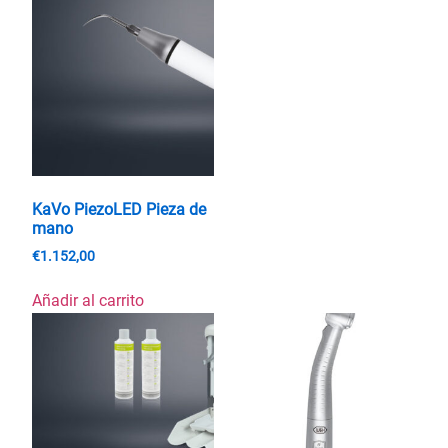
KaVo PiezoLED Pieza de
mano
€
1.152,00
Añadir al carrito