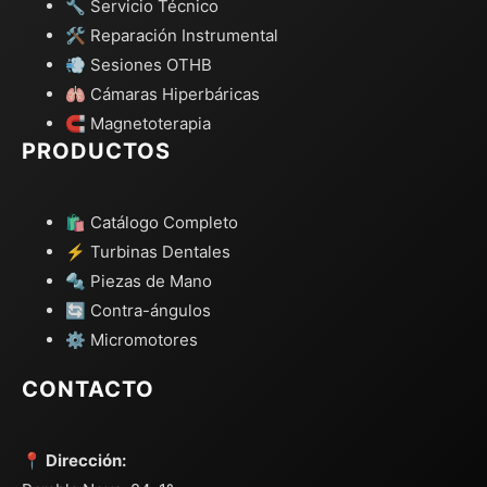
🔧 Servicio Técnico
🛠️ Reparación Instrumental
💨 Sesiones OTHB
🫁 Cámaras Hiperbáricas
🧲 Magnetoterapia
PRODUCTOS
🛍️ Catálogo Completo
⚡ Turbinas Dentales
🔩 Piezas de Mano
🔄 Contra-ángulos
⚙️ Micromotores
CONTACTO
📍 Dirección: