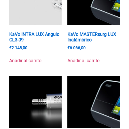
KaVo INTRA LUX Angulo
KaVo MASTERsurg LUX
CL3-09
Inalámbrico
€
2.148,00
€
6.066,00
Añadir al carrito
Añadir al carrito