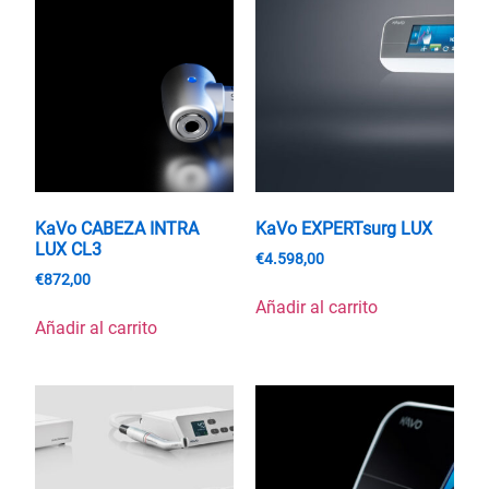
KaVo CABEZA INTRA
KaVo EXPERTsurg LUX
LUX CL3
€
4.598,00
€
872,00
Añadir al carrito
Añadir al carrito