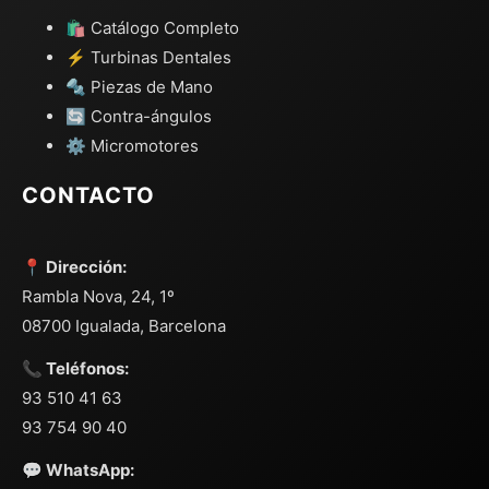
🛍️ Catálogo Completo
⚡ Turbinas Dentales
🔩 Piezas de Mano
🔄 Contra-ángulos
⚙️ Micromotores
CONTACTO
📍 Dirección:
Rambla Nova, 24, 1º
08700 Igualada, Barcelona
📞 Teléfonos:
93 510 41 63
93 754 90 40
💬 WhatsApp: