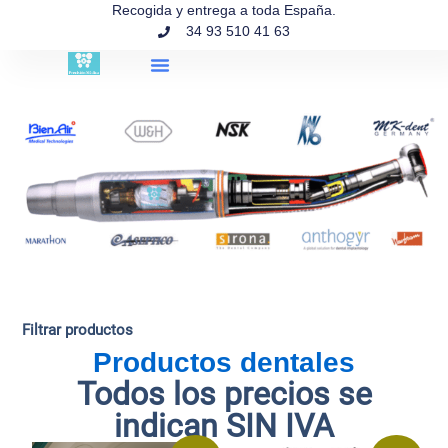
contenido
Recogida y entrega a toda España.
34 93 510 41 63
Búsqueda de productos
Filtrar productos
Productos dentales
Todos los precios se
indican SIN IVA