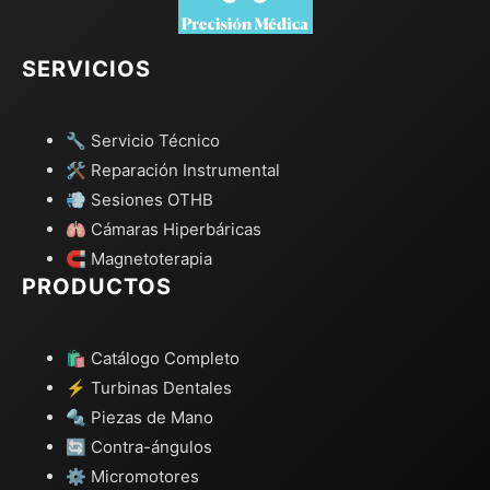
SERVICIOS
🔧 Servicio Técnico
🛠️ Reparación Instrumental
💨 Sesiones OTHB
🫁 Cámaras Hiperbáricas
🧲 Magnetoterapia
PRODUCTOS
🛍️ Catálogo Completo
⚡ Turbinas Dentales
🔩 Piezas de Mano
🔄 Contra-ángulos
⚙️ Micromotores