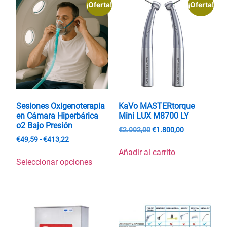
¡Oferta!
¡Oferta!
Sesiones Oxigenoterapia
KaVo MASTERtorque
en Cámara Hiperbárica
Mini LUX M8700 LY
o2 Bajo Presión
€
2.002,00
€
1.800,00
€
49,59
-
€
413,22
Añadir al carrito
Seleccionar opciones