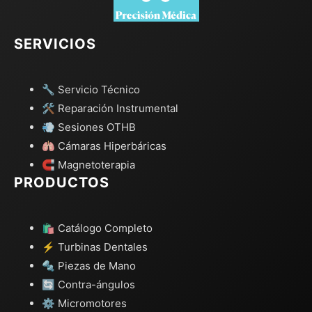
SERVICIOS
🔧 Servicio Técnico
🛠️ Reparación Instrumental
💨 Sesiones OTHB
🫁 Cámaras Hiperbáricas
🧲 Magnetoterapia
PRODUCTOS
🛍️ Catálogo Completo
⚡ Turbinas Dentales
🔩 Piezas de Mano
🔄 Contra-ángulos
⚙️ Micromotores