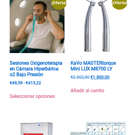
¡Oferta!
¡Oferta!
Sesiones Oxigenoterapia
KaVo MASTERtorque
en Cámara Hiperbárica
Mini LUX M8700 LY
o2 Bajo Presión
€
2.002,00
€
1.800,00
€
49,59
-
€
413,22
Añadir al carrito
Seleccionar opciones