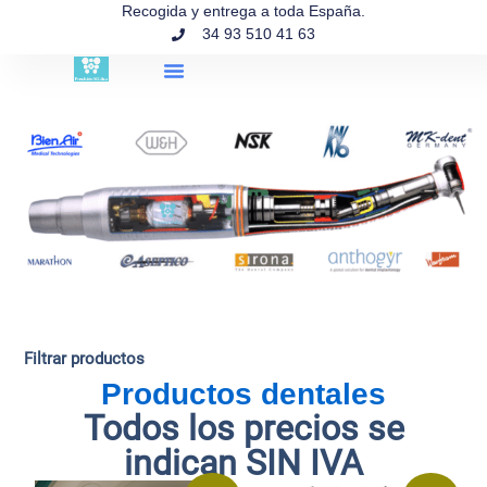
contenido
Recogida y entrega a toda España.
34 93 510 41 63
Búsqueda de productos
Filtrar productos
Productos dentales
Todos los precios se
indican SIN IVA