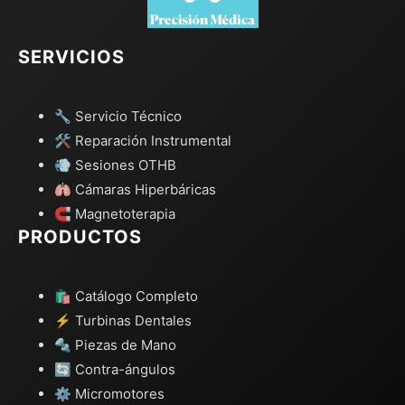
SERVICIOS
🔧 Servicio Técnico
🛠️ Reparación Instrumental
💨 Sesiones OTHB
🫁 Cámaras Hiperbáricas
🧲 Magnetoterapia
PRODUCTOS
🛍️ Catálogo Completo
⚡ Turbinas Dentales
🔩 Piezas de Mano
🔄 Contra-ángulos
⚙️ Micromotores