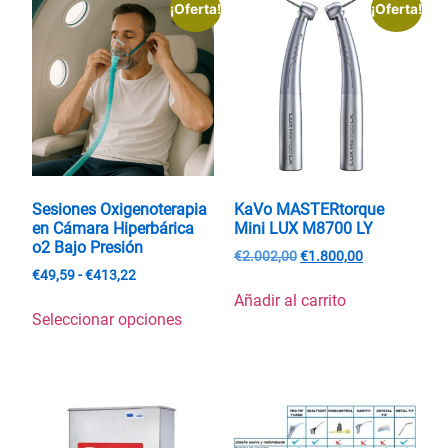
¡Oferta!
¡Oferta!
Sesiones Oxigenoterapia
KaVo MASTERtorque
en Cámara Hiperbárica
Mini LUX M8700 LY
o2 Bajo Presión
€
2.002,00
€
1.800,00
€
49,59
-
€
413,22
Añadir al carrito
Seleccionar opciones