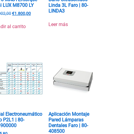
i LUX M8700 LY
Linda 3L Faro | 80-
LINDA3
002,00
€
1.800,00
Leer más
dir al carrito
al Electroneumático
Aplicación Montaje
o P2L1 | 80-
Pared Lámparas
4900000
Dentales Faro | 80-
408500
5,80