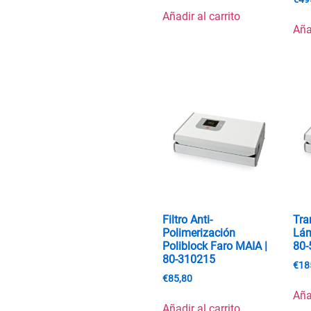
Añadir al carrito
Aña
Filtro Anti-
Tra
Polimerización
Lám
Poliblock Faro MAIA |
80-
80-310215
€
18
€
85,80
Aña
Añadir al carrito