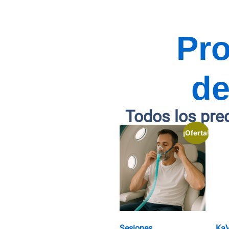
Pr
de
Todos los pre
¡Oferta!
Sesiones
Ka