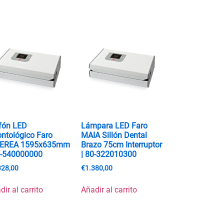
fón LED
Lámpara LED Faro
ntológico Faro
MAIA Sillón Dental
DEREA 1595x635mm
Brazo 75cm Interruptor
0-540000000
| 80-322010300
328,00
€
1.380,00
dir al carrito
Añadir al carrito