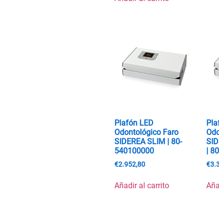
Plafón LED
Pla
Odontológico Faro
Odo
SIDEREA SLIM | 80-
SI
540100000
| 8
€
2.952,80
€
3.
Añadir al carrito
Aña