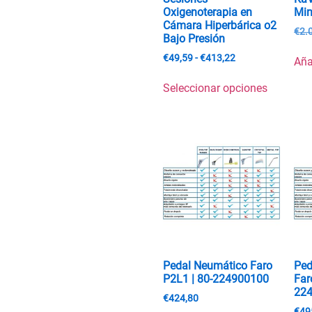
Oxigenoterapia en
Min
Cámara Hiperbárica o2
€
2.
Bajo Presión
€
49,59
-
€
413,22
Aña
Seleccionar opciones
Pedal Neumático Faro
Ped
P2L1 | 80-224900100
Far
22
€
424,80
€
49