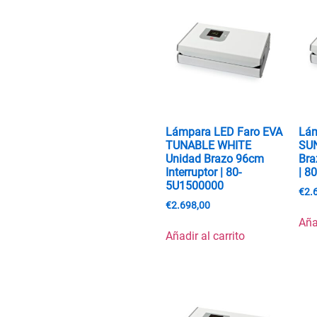
Lámpara LED Faro EVA
Lám
TUNABLE WHITE
SU
Unidad Brazo 96cm
Bra
Interruptor | 80-
| 8
5U1500000
€
2.
€
2.698,00
Aña
Añadir al carrito