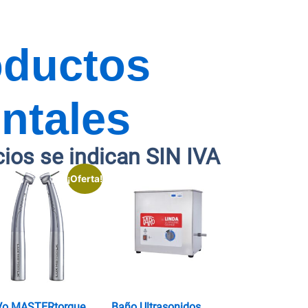
oductos
ntales
cios se indican SIN IVA
¡Oferta!
Vo MASTERtorque
Baño Ultrasonidos