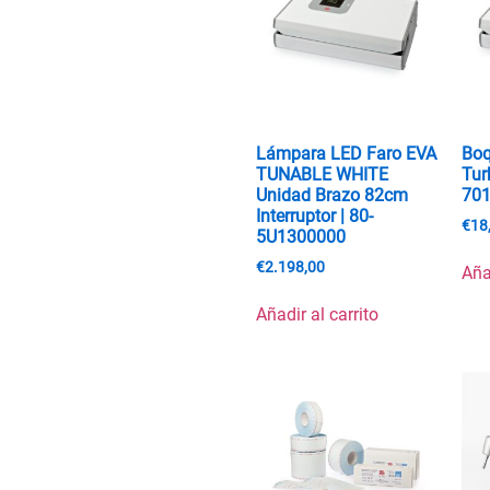
Lámpara LED Faro EVA
Boq
TUNABLE WHITE
Tur
Unidad Brazo 82cm
70
Interruptor | 80-
€
18
5U1300000
€
2.198,00
Aña
Añadir al carrito