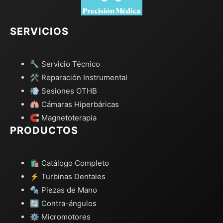
SERVICIOS
🔧 Servicio Técnico
🛠️ Reparación Instrumental
💨 Sesiones OTHB
🫁 Cámaras Hiperbáricas
🧲 Magnetoterapia
PRODUCTOS
🛍️ Catálogo Completo
⚡ Turbinas Dentales
🔩 Piezas de Mano
🔄 Contra-ángulos
⚙️ Micromotores