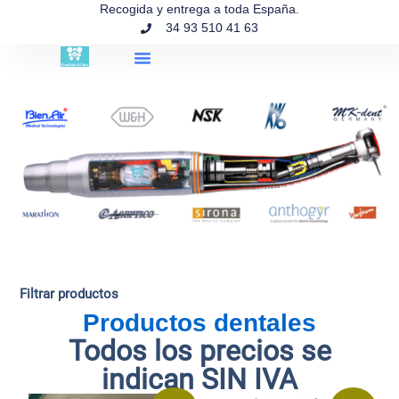
contenido
Recogida y entrega a toda España.
34 93 510 41 63
Búsqueda de productos
Filtrar productos
Productos dentales
Todos los precios se
indican SIN IVA