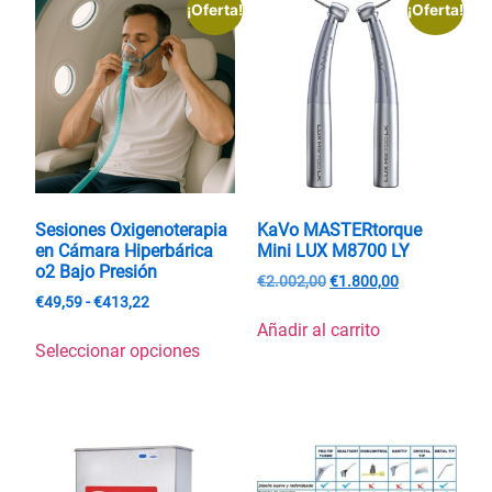
¡Oferta!
¡Oferta!
Sesiones Oxigenoterapia
KaVo MASTERtorque
en Cámara Hiperbárica
Mini LUX M8700 LY
o2 Bajo Presión
€
2.002,00
€
1.800,00
€
49,59
-
€
413,22
Añadir al carrito
Seleccionar opciones