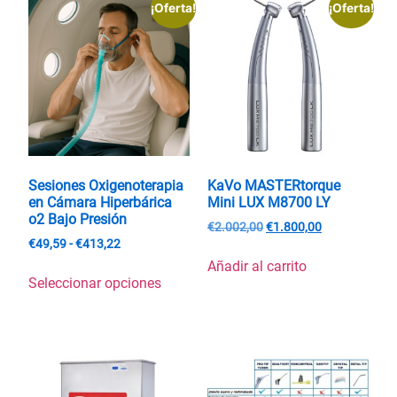
¡Oferta!
¡Oferta!
Sesiones Oxigenoterapia
KaVo MASTERtorque
en Cámara Hiperbárica
Mini LUX M8700 LY
o2 Bajo Presión
€
2.002,00
€
1.800,00
€
49,59
-
€
413,22
Añadir al carrito
Seleccionar opciones