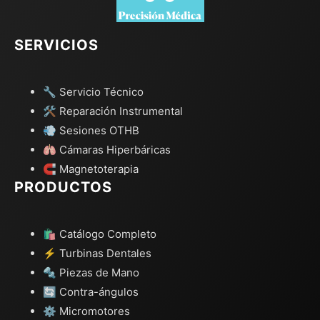
SERVICIOS
🔧 Servicio Técnico
🛠️ Reparación Instrumental
💨 Sesiones OTHB
🫁 Cámaras Hiperbáricas
🧲 Magnetoterapia
PRODUCTOS
🛍️ Catálogo Completo
⚡ Turbinas Dentales
🔩 Piezas de Mano
🔄 Contra-ángulos
⚙️ Micromotores