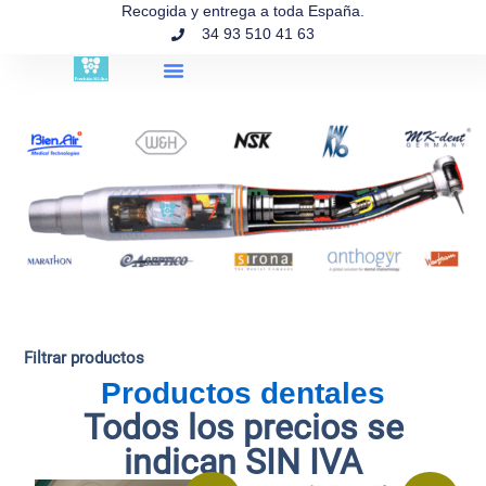
contenido
Recogida y entrega a toda España.
34 93 510 41 63
Búsqueda de productos
Filtrar productos
Productos dentales
Todos los precios se
indican SIN IVA