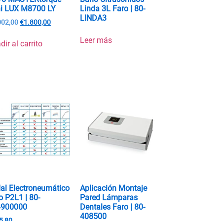
i LUX M8700 LY
Linda 3L Faro | 80-
LINDA3
002,00
€
1.800,00
Leer más
dir al carrito
al Electroneumático
Aplicación Montaje
o P2L1 | 80-
Pared Lámparas
4900000
Dentales Faro | 80-
408500
5,80