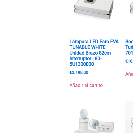
Lámpara LED Faro EVA
Boq
TUNABLE WHITE
Tur
Unidad Brazo 82cm
70
Interruptor | 80-
€
18
5U1300000
€
2.198,00
Aña
Añadir al carrito