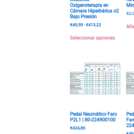
Oxigenoterapia en
Min
Cámara Hiperbárica o2
€
2.
Bajo Presión
€
49,59
-
€
413,22
Aña
Seleccionar opciones
Pedal Neumático Faro
Ped
P2L1 | 80-224900100
Far
22
€
424,80
€
49