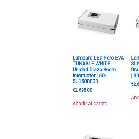
Lámpara LED Faro EVA
Lám
TUNABLE WHITE
SU
Unidad Brazo 96cm
Bra
Interruptor | 80-
| 8
5U1500000
€
2.
€
2.698,00
Aña
Añadir al carrito