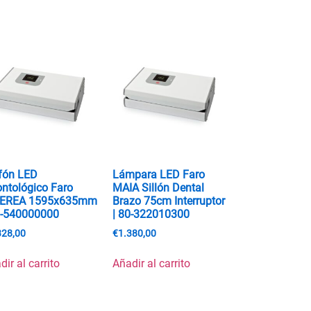
fón LED
Lámpara LED Faro
ntológico Faro
MAIA Sillón Dental
DEREA 1595x635mm
Brazo 75cm Interruptor
0-540000000
| 80-322010300
328,00
€
1.380,00
dir al carrito
Añadir al carrito