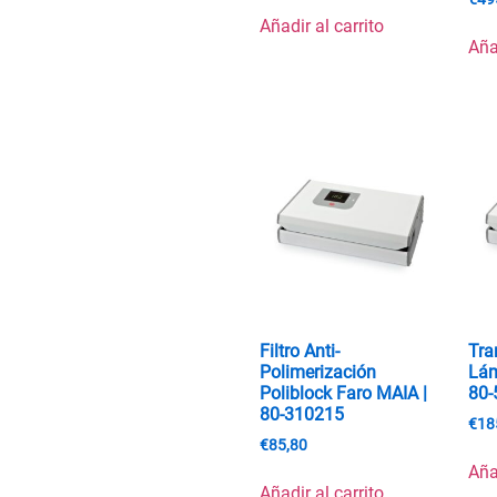
Añadir al carrito
Aña
Filtro Anti-
Tra
Polimerización
Lám
Poliblock Faro MAIA |
80-
80-310215
€
18
€
85,80
Aña
Añadir al carrito