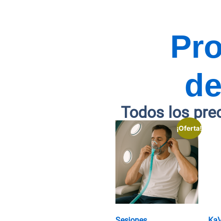
Pr
de
Todos los pre
¡Oferta!
Sesiones
Ka