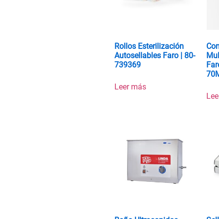
Rollos Esterilización
Con
Autosellables Faro | 80-
Mul
739369
Far
70
Leer más
Lee