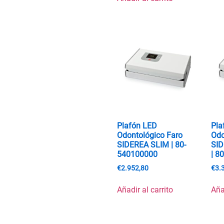
Plafón LED
Pla
Odontológico Faro
Odo
SIDEREA SLIM | 80-
SI
540100000
| 8
€
2.952,80
€
3.
Añadir al carrito
Aña