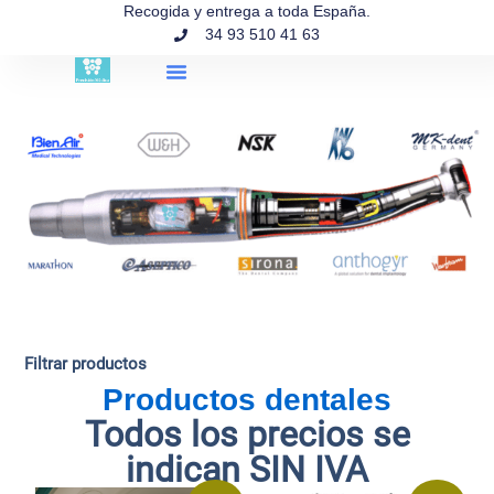
contenido
Recogida y entrega a toda España.
34 93 510 41 63
Búsqueda de productos
Filtrar productos
Productos dentales
Todos los precios se
indican SIN IVA