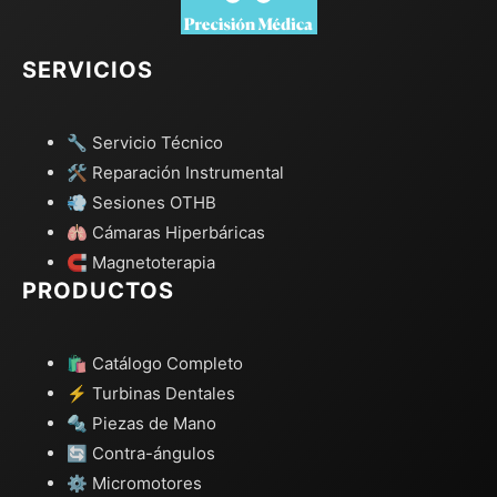
SERVICIOS
🔧 Servicio Técnico
🛠️ Reparación Instrumental
💨 Sesiones OTHB
🫁 Cámaras Hiperbáricas
🧲 Magnetoterapia
PRODUCTOS
🛍️ Catálogo Completo
⚡ Turbinas Dentales
🔩 Piezas de Mano
🔄 Contra-ángulos
⚙️ Micromotores