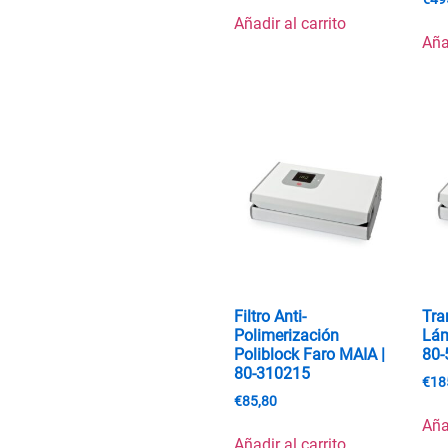
Añadir al carrito
Aña
Filtro Anti-
Tra
Polimerización
Lám
Poliblock Faro MAIA |
80-
80-310215
€
18
€
85,80
Aña
Añadir al carrito