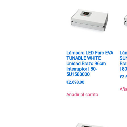
Lámpara LED Faro EVA
Lám
TUNABLE WHITE
SU
Unidad Brazo 96cm
Bra
Interruptor | 80-
| 8
5U1500000
€
2.
€
2.698,00
Aña
Añadir al carrito