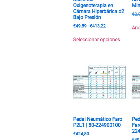
Oxigenoterapia en
Min
Cámara Hiperbárica o2
€
2.
Bajo Presión
€
49,59
-
€
413,22
Aña
Seleccionar opciones
Pedal Neumático Faro
Ped
P2L1 | 80-224900100
Far
22
€
424,80
€
49