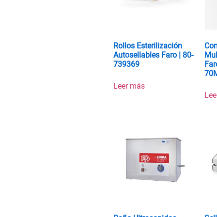
Rollos Esterilización
Con
Autosellables Faro | 80-
Mul
739369
Far
70
Leer más
Lee