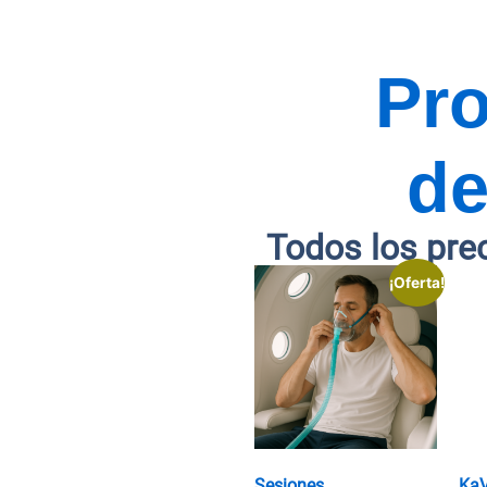
Pr
de
Todos los pre
¡Oferta!
Sesiones
Ka