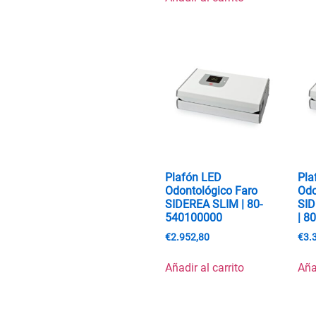
Plafón LED
Pla
Odontológico Faro
Odo
SIDEREA SLIM | 80-
SI
540100000
| 8
€
2.952,80
€
3.
Añadir al carrito
Aña