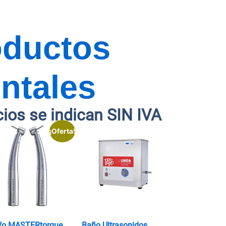
oductos
ntales
cios se indican SIN IVA
¡Oferta!
Vo MASTERtorque
Baño Ultrasonidos