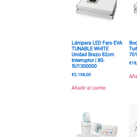
Lámpara LED Faro EVA
Boq
TUNABLE WHITE
Tur
Unidad Brazo 82cm
70
Interruptor | 80-
€
18
5U1300000
€
2.198,00
Aña
Añadir al carrito