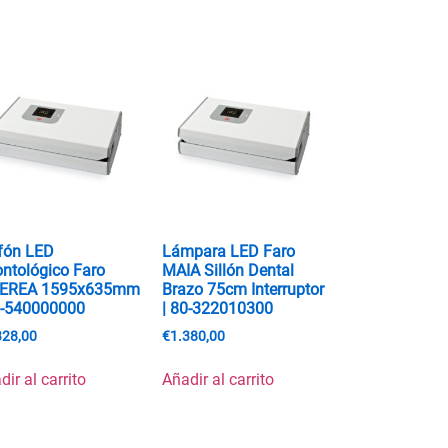
fón LED
Lámpara LED Faro
ntológico Faro
MAIA Sillón Dental
DEREA 1595x635mm
Brazo 75cm Interruptor
0-540000000
| 80-322010300
328,00
€
1.380,00
dir al carrito
Añadir al carrito