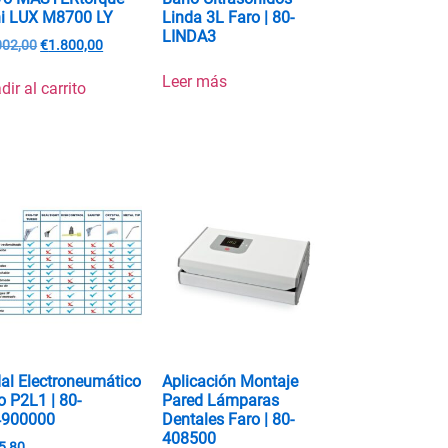
i LUX M8700 LY
Linda 3L Faro | 80-
LINDA3
002,00
€
1.800,00
Leer más
dir al carrito
al Electroneumático
Aplicación Montaje
o P2L1 | 80-
Pared Lámparas
4900000
Dentales Faro | 80-
408500
5,80